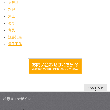
文房具
料理
木工
楽器
育児
読書記録
電子工作
PAGETOP
松原ＵＩデザイン