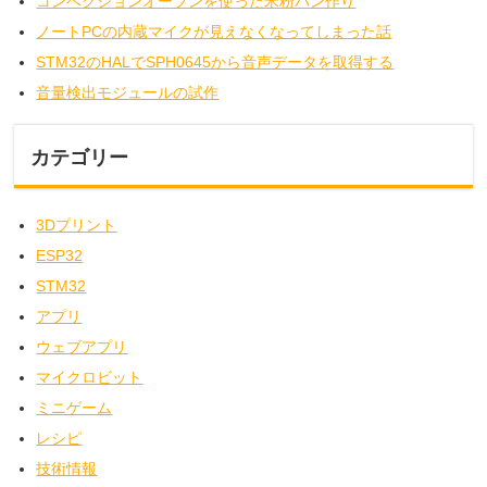
コンベクションオーブンを使った米粉パン作り
ノートPCの内蔵マイクが見えなくなってしまった話
STM32のHALでSPH0645から音声データを取得する
音量検出モジュールの試作
カテゴリー
3Dプリント
ESP32
STM32
アプリ
ウェブアプリ
マイクロビット
ミニゲーム
レシピ
技術情報