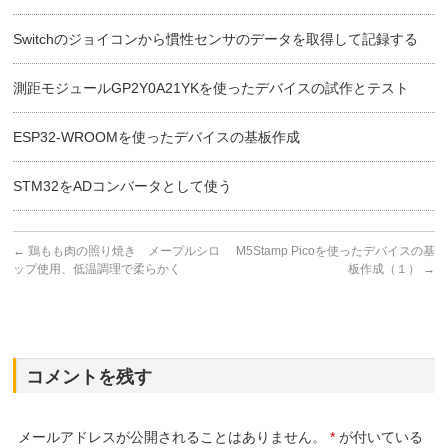
Switchのジョイコンから慣性センサのデータを取得して記録する
測距モジュールGP2Y0A21YKを使ったデバイスの試作とテスト
ESP32-WROOMを使ったデバイスの基板作成
STM32をADコンバータとして使う
←
鶏もも肉の照り焼き メープルシロ
M5Stamp Picoを使ったデバイスの基
ップ使用、低温調理で柔らかく
板作成（１）
→
コメントを残す
メールアドレスが公開されることはありません。
*
が付いている