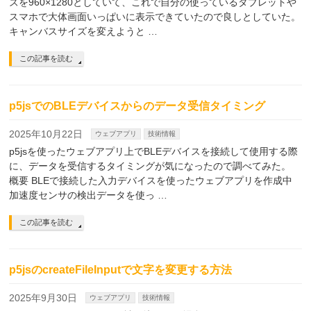
ズを960×1280としていて、これで自分の使っているタブレットや
スマホで大体画面いっぱいに表示できていたので良しとしていた。
キャンバスサイズを変えようと …
この記事を読む
p5jsでのBLEデバイスからのデータ受信タイミング
2025年10月22日
ウェブアプリ
技術情報
p5jsを使ったウェブアプリ上でBLEデバイスを接続して使用する際
に、データを受信するタイミングが気になったので調べてみた。
概要 BLEで接続した入力デバイスを使ったウェブアプリを作成中
加速度センサの検出データを使っ …
この記事を読む
p5jsのcreateFileInputで文字を変更する方法
2025年9月30日
ウェブアプリ
技術情報