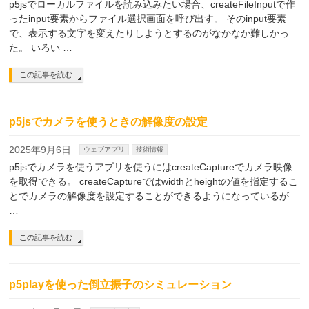
p5jsでローカルファイルを読み込みたい場合、createFileInputで作
ったinput要素からファイル選択画面を呼び出す。 そのinput要素
で、表示する文字を変えたりしようとするのがなかなか難しかっ
た。 いろい …
この記事を読む
p5jsでカメラを使うときの解像度の設定
2025年9月6日
ウェブアプリ
技術情報
p5jsでカメラを使うアプリを使うにはcreateCaptureでカメラ映像
を取得できる。 createCaptureではwidthとheightの値を指定するこ
とでカメラの解像度を設定することができるようになっているが
…
この記事を読む
p5playを使った倒立振子のシミュレーション