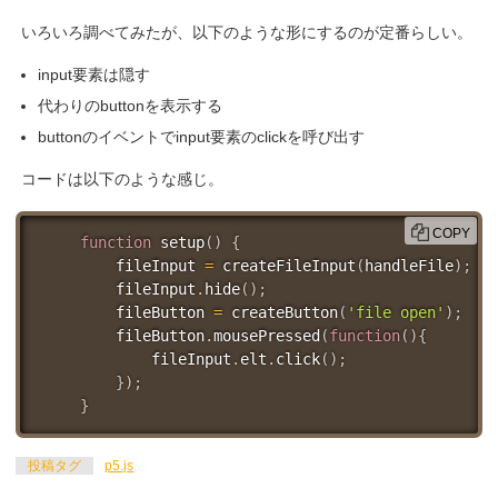
いろいろ調べてみたが、以下のような形にするのが定番らしい。
input要素は隠す
代わりのbuttonを表示する
buttonのイベントでinput要素のclickを呼び出す
コードは以下のような感じ。
COPY
function
setup
(
)
{
    fileInput 
=
createFileInput
(
handleFile
)
;
    fileInput
.
hide
(
)
;
    fileButton 
=
createButton
(
'file open'
)
;
    fileButton
.
mousePressed
(
function
(
)
{
        fileInput
.
elt
.
click
(
)
;
}
)
;
}
投稿タグ
p5.js