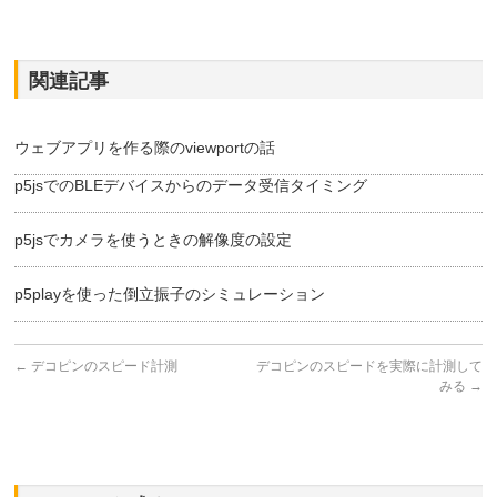
関連記事
ウェブアプリを作る際のviewportの話
p5jsでのBLEデバイスからのデータ受信タイミング
p5jsでカメラを使うときの解像度の設定
p5playを使った倒立振子のシミュレーション
←
デコピンのスピード計測
デコピンのスピードを実際に計測して
みる
→